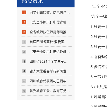
热点资讯
“四个不”
同学们请接收，防电信诈骗看这里！！...
1
“六个一律
【安全小提示】电信诈骗不可怕，防诈反...
2
1.只要
全省教师队伍师德师风推进会召开...
3
2.只要
首届四川省高校“爱我国防”宣讲大赛启...
1
3.只要
【安全小提示】电信诈骗不可怕，防诈反...
2
4.所有
四川省2024年度学生军训工作联席会议召开...
3
5.微信
省人大常委会举行新闻发布会解读《四川...
4
6.一提
四川教育代表团与巴西华人文化交流协会...
5
“八个凡是
省委教育工委、教育厅党组举办党纪学习...
6
1.凡是
2.凡是