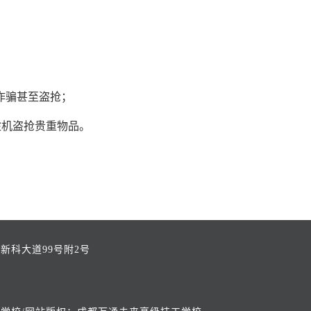
诈骗甚至盗抢；
趁机盗抢贵重物品。
新科大道99号附2号