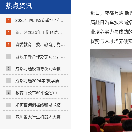
热点资讯
近日，成都万通·
2025年四川省春季“开学第一课”：AI赋能...
1
属赴日汽车技术岗
业培养实力与成熟
新津区2025年工伤预防宣传走进成都万通...
2
优势与人才培养硬
省委教育工委、教育厅党组举办党纪学习...
3
就读中外合作办学专业，这些信息一定要...
1
成都万通校领导夜间查寝，暖心关怀学子...
2
成都万通2024年“教学质量提升百日工程”...
3
教育厅公布80个全省中小学人工智能教育...
4
如何查询调档线和录取结果...
5
四川省大学生机器人大赛举行 1300余名...
6