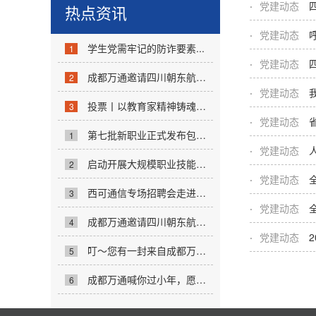
党建动态
热点资讯
党建动态
学生党需牢记的防诈要素...
1
党建动态
成都万通邀请四川朝东航空地面服务集团...
2
党建动态
投票丨以教育家精神铸魂强师，谱写教育...
3
党建动态
第七批新职业正式发布包括17个新职业、...
1
党建动态
启动开展大规模职业技能培训！事关技能...
2
党建动态
西可通信专场招聘会走进成都万通 定向选...
3
党建动态
成都万通邀请四川朝东航空地面服务集团...
4
党建动态
叮～您有一封来自成都万通学校的录取通...
5
成都万通喊你过小年，愿你平安顺遂，小...
6