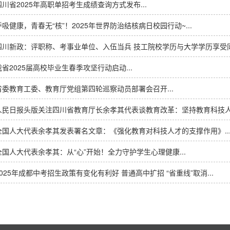
四川省2025年高职单招考生成绩查询方式发布...
呼吸健康，青春无“核”！2025年世界防治结核病日校园行动~...
四川新政：评职称、考事业单位、入伍当兵 技工院校学历与大学学历享受同等
我省2025届高校毕业生春季攻坚行动启动...
省委教育工委、教育厅党组第四轮巡察动员部署会召开...
人民日报头版关注四川省教育厅长余孝其代表谈教育改革：坚持教育科技人才
全国人大代表余孝其发表署名文章：《强化教育对科技人才的支撑作用》..
全国人大代表余孝其：从“心”开始！全力守护学生心理健康...
2025年成都中考招生政策有变化有利好 普通高中扩招 “省重线”取消...